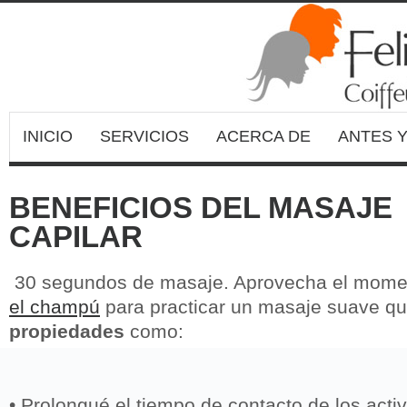
INICIO
SERVICIOS
ACERCA DE
ANTES 
BENEFICIOS DEL MASAJE
CAPILAR
30 segundos de masaje. Aprovecha el momen
el champú
para practicar un masaje suave que
propiedades
como:
• Prolongué el tiempo de contacto de los acti